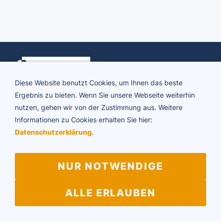
Diese Website benutzt Cookies, um Ihnen das beste
Ergebnis zu bieten. Wenn Sie unsere Webseite weiterhin
nutzen, gehen wir von der Zustimmung aus. Weitere
ADTV Tanzschule Brigitte Rühl
Informationen zu Cookies erhalten Sie hier:
Friedrichstraße 34 | 73430 Aalen
Datenschutzerklärung
.
Telefon 07361 64594
E-Mail:
info@tanzschule-ruehl.de
NUR NOTWENDIGE
Impressum
Datenschutz
Vertragskündigung
ALLE ERLAUBEN