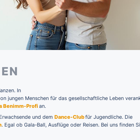
GEN
anzen. In
von jungen Menschen für das gesellschaftliche Leben verank
als Benimm-Profi
an.
 Erwachsende und dem
Dance-Club
für Jugendliche. Die
n
. Egal ob Gala-Ball, Ausflüge oder Reisen. Bei uns finden S