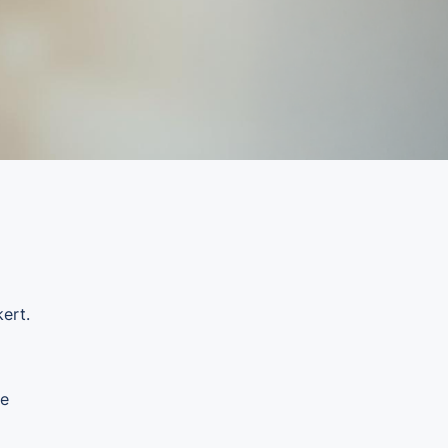
ert.
ie